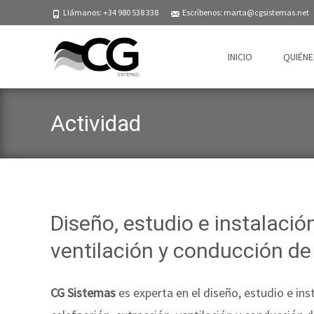
Llámanos: +34 980 538 338
Escríbenos: marta@cgsistemas.net
Saltar
al
INICIO
QUIÉN
contenido
Actividad
Diseño, estudio e instalació
ventilación y conducción de 
CG Sistemas
es experta en el diseño, estudio e ins