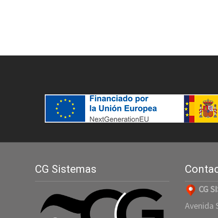
CG Sistemas
Conta
CG S
Avenida S