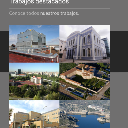
Trabajos destacados
Conoce todos
nuestros trabajos
.
© 2023
CG SISTEMAS
Todos los derechos reservados
Aviso Legal y Política de Privacidad
|
Política de Cookies
|
Más
información sobre Cookies
Desarrollo web:
Questión de Imagen Comunicación